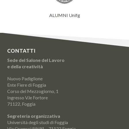
ALUMNI Unifg
CONTATTI
Sede del Salone del Lavoro
e della creatività
Nuovo Padiglione
Ente Fiere di Foggia
Corso del Mezzogiorno, 1
Ingresso V.le Fortore
71122, Foggia
Segreteria organizzativa
Università degli studi di Foggia
Via Gramsci 89/91 – 71122 Foggia