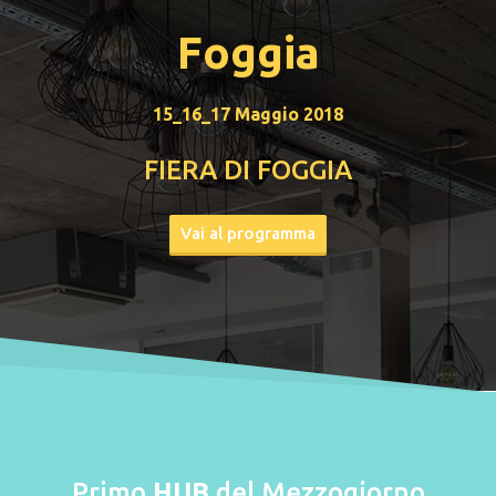
Foggia
15_16_17 Maggio 2018
FIERA DI FOGGIA
Vai al programma
Primo
HUB
del Mezzogiorno